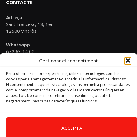
CONTACTE
Adreça
Sant Francesc, 18, 1er
12500 Vinaròs
Whatsapp
672 63 14 02
Gestionar el consentiment
Email
psoevinaros@gmail.com
Per a oferir les millors experiències, utilitzem tecnologies com les
cookies per a emmagatzemar i/o accedir a la informació del dispositiu.
El consentiment d'aquestes tecnologies ens permetrà processar dades
Horari
com el comportament de navegació o les identificacions úniques en
Dilluns de 19:00 a 20:30 h
aquest lloc. No consentir o retirar el consentiment, pot afectar
negativament unes certes característiques i funcions.
Avís Legal
–
Política de cookies
–
Política de privacitat
ACCEPTA