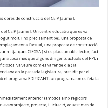
les obres de construcció del CEIP Jaume I.
ió del CEIP Jaume I. Un centre educatiu que es va
plogut molt, i no precisament bé), una proposta de
e emplaçament a l’actual, una proposta de construcció
zar mitjançant CIEGSA ( si es plau, amable lector, faci
guna cosa més que alguns dirigents actuals del PP), i
ficiosos, va veure com es va fer de dia ( la
enciana en la passada legislatura, presidit per el
amb el programa EDIFICANT, un programa on es feia la
el immediatament anterior (ambdós amb regidors
un avantprojecte, projecte, i licitació, aquest mes de