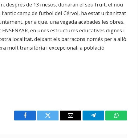
 després de 13 mesos, donaran el seu fruit, el nou
, l’antic camp de futbol del Cérvol, ha estat urbanitzat
l’ajuntament, per a que, una vegada acabades les obres,
: ENSENYAR, en unes estructures educatives dignes i
ostra localitat, deixant els barracons només per a allò
a molt transitòria i excepcional, a població
Facebook
Twitter
Email
Telegram
WhatsAp