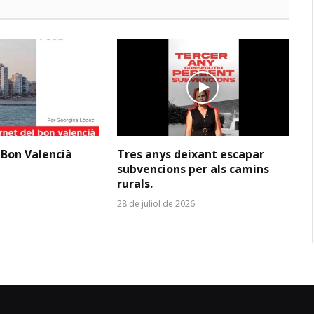
 Bon Valencià
Tres anys deixant escapar
subvencions per als camins
rurals.
28 de juliol de 2026