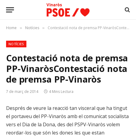
Home
Notícies
Contestació nota de premsa PP-VinaròsContestació nota de premsa PP-Vinaròs
»
»
NOTÍCIES
Contestació nota de premsa
PP-Vinaròs
Contestació nota
de premsa PP-Vinaròs
7 de març de 2014
4 Mins Lectura
Després de veure la reacció tan visceral que ha tingut
el portaveu del PP-Vinaròs amb el comunicat socialista
vers el Dia de la Dona, des del PSPV-Vinaròs volem
reordar-los que són les dones les que estan