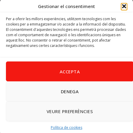
Gestionar el consentiment
Email
psoevinaros@gmail.com
Per a oferir les millors experiències, utilitzem tecnologies com les
cookies per a emmagatzemar i/o accedir a la informació del dispositiu.
El consentiment d'aquestes tecnologies ens permetrà processar dades
Horari
com el comportament de navegació o les identificacions úniques en
Dilluns de 19:00 a 20:30 h
aquest lloc. No consentir o retirar el consentiment, pot afectar
negativament unes certes característiques i funcions.
Avís Legal
–
Política de cookies
–
Política de privacitat
ACCEPTA
DENEGA
Facebook
X
Instagram
Pinterest
(Twitter)
© 2026 PSPV - Vinaròs
VEURE PREFERÈNCIES
Política de cookies
UDF PDF Dönüştürücü
|
UDF PDF Çevirici