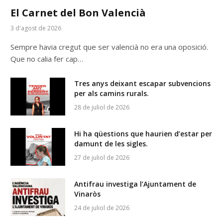
El Carnet del Bon Valencià
3 d'agost de 2026
Sempre havia cregut que ser valencià no era una oposició.
Que no calia fer cap…
Tres anys deixant escapar subvencions
per als camins rurals.
28 de juliol de 2026
Hi ha qüestions que haurien d’estar per
damunt de les sigles.
27 de juliol de 2026
Antifrau investiga l’Ajuntament de
Vinaròs
24 de juliol de 2026