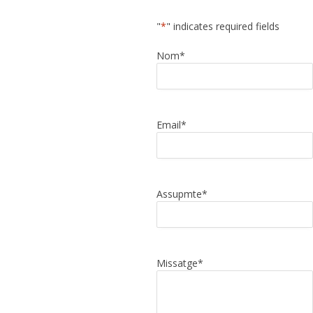
"
*
" indicates required fields
Nom
*
Email
*
Assupmte
*
Missatge
*