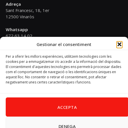
Adreça
Sant Francesc, 18, 1er
12500 Vinaròs
Whatsapp
672 63 14 02
Gestionar el consentiment
Email
psoevinaros@gmail.com
Per a oferir les millors experiències, utilitzem tecnologies com les
cookies per a emmagatzemar i/o accedir a la informació del dispositiu.
El consentiment d'aquestes tecnologies ens permetrà processar dades
Horari
com el comportament de navegació o les identificacions úniques en
Dilluns de 19:00 a 20:30 h
aquest lloc. No consentir o retirar el consentiment, pot afectar
negativament unes certes característiques i funcions.
Avís Legal
–
Política de cookies
–
Política de privacitat
ACCEPTA
DENEGA