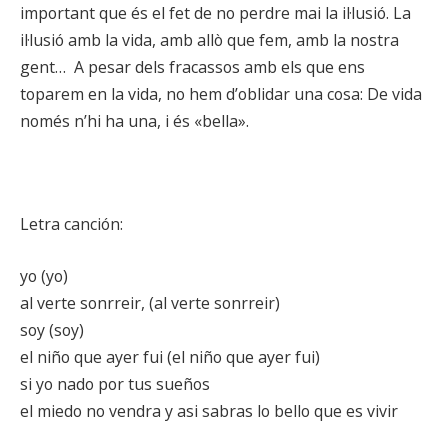
important que és el fet de no perdre mai la il·lusió. La
il·lusió amb la vida, amb allò que fem, amb la nostra
gent… A pesar dels fracassos amb els que ens
toparem en la vida, no hem d’oblidar una cosa: De vida
només n’hi ha una, i és «bella».
Letra canción:
yo (yo)
al verte sonrreir, (al verte sonrreir)
soy (soy)
el niño que ayer fui (el niño que ayer fui)
si yo nado por tus sueños
el miedo no vendra y asi sabras lo bello que es vivir