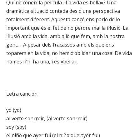
Qui no coneix la película «La vida es bella»? Una
dramàtica situació contada des d’una perspectiva
totalment diferent. Aquesta cançó ens parlo de lo
important que és el fet de no perdre mai la il·lusió. La
il·lusió amb la vida, amb allò que fem, amb la nostra
gent… A pesar dels fracassos amb els que ens
toparem en la vida, no hem d’oblidar una cosa: De vida
només n’hi ha una, i és «bella».
Letra canción:
yo (yo)
al verte sonrreir, (al verte sonrreir)
soy (soy)
el niño que ayer fui (el niño que ayer fui)