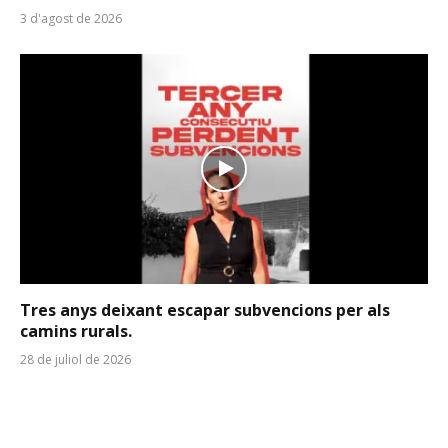
3 d'agost de 2026
Tres anys deixant escapar subvencions per als
camins rurals.
28 de juliol de 2026