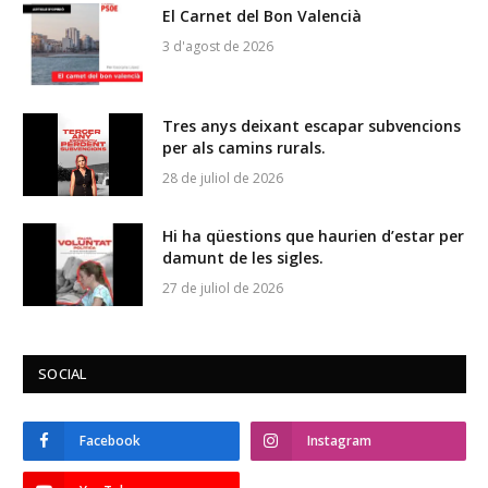
El Carnet del Bon Valencià
3 d'agost de 2026
Tres anys deixant escapar subvencions
per als camins rurals.
28 de juliol de 2026
Hi ha qüestions que haurien d’estar per
damunt de les sigles.
27 de juliol de 2026
SOCIAL
Facebook
Instagram