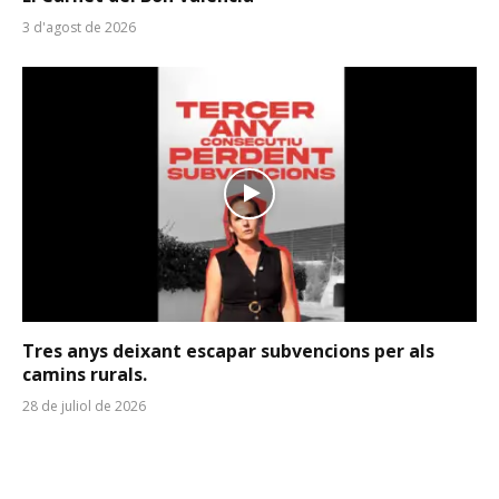
3 d'agost de 2026
Tres anys deixant escapar subvencions per als
camins rurals.
28 de juliol de 2026