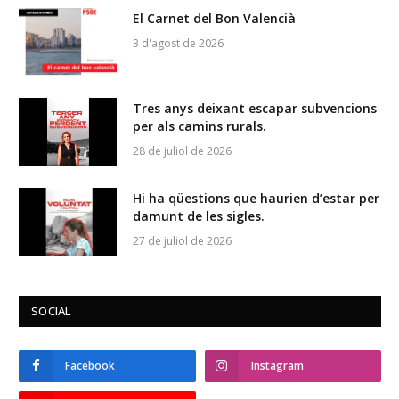
El Carnet del Bon Valencià
3 d'agost de 2026
Tres anys deixant escapar subvencions
per als camins rurals.
28 de juliol de 2026
Hi ha qüestions que haurien d’estar per
damunt de les sigles.
27 de juliol de 2026
SOCIAL
Facebook
Instagram