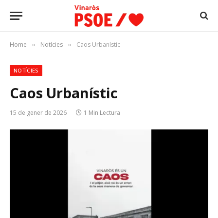
Home
Notícies
Caos Urbanístic
»
»
NOTÍCIES
Caos Urbanístic
15 de gener de 2026
1 Min Lectura