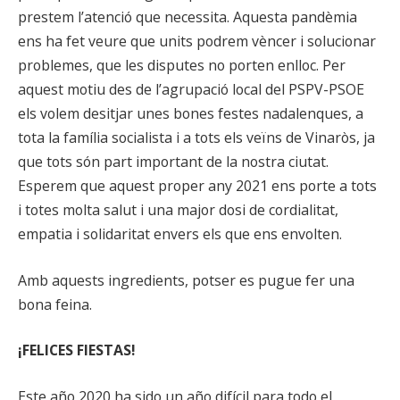
prestem l’atenció que necessita. Aquesta pandèmia
ens ha fet veure que units podrem vèncer i solucionar
problemes, que les disputes no porten enlloc. Per
aquest motiu des de l’agrupació local del PSPV-PSOE
els volem desitjar unes bones festes nadalenques, a
tota la família socialista i a tots els veïns de Vinaròs, ja
que tots són part important de la nostra ciutat.
Esperem que aquest proper any 2021 ens porte a tots
i totes molta salut i una major dosi de cordialitat,
empatia i solidaritat envers els que ens envolten.
Amb aquests ingredients, potser es pugue fer una
bona feina.
¡FELICES FIESTAS!
Este año 2020 ha sido un año difícil para todo el