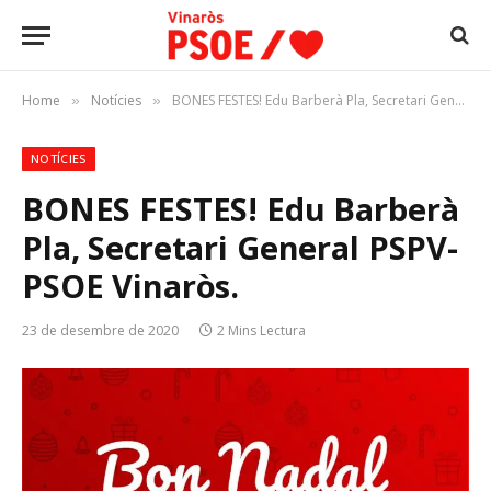
Home
Notícies
BONES FESTES! Edu Barberà Pla, Secretari General PSPV-PSOE Vinaròs.
»
»
NOTÍCIES
BONES FESTES! Edu Barberà
Pla, Secretari General PSPV-
PSOE Vinaròs.
23 de desembre de 2020
2 Mins Lectura