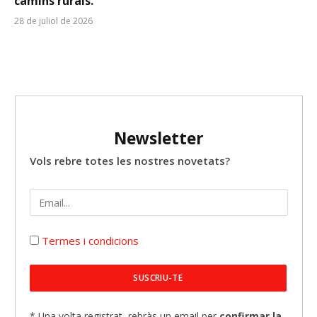
camins rurals.
28 de juliol de 2026
Newsletter
Vols rebre totes les nostres novetats?
Termes i condicions
* Una volta registrat, rebràs un email per
confirmar la