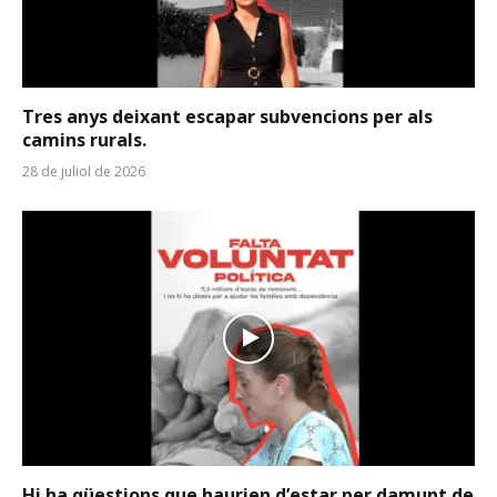
Tres anys deixant escapar subvencions per als
camins rurals.
28 de juliol de 2026
Hi ha qüestions que haurien d’estar per damunt de