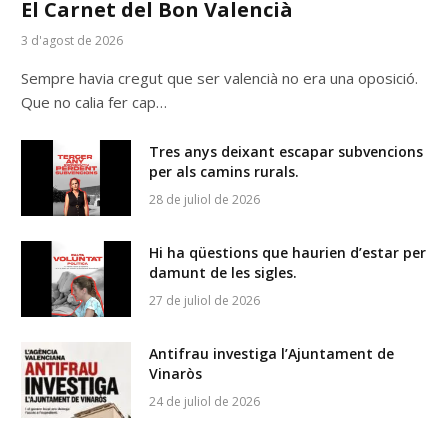
El Carnet del Bon Valencià
3 d'agost de 2026
Sempre havia cregut que ser valencià no era una oposició.
Que no calia fer cap…
Tres anys deixant escapar subvencions
per als camins rurals.
28 de juliol de 2026
Hi ha qüestions que haurien d’estar per
damunt de les sigles.
27 de juliol de 2026
Antifrau investiga l’Ajuntament de
Vinaròs
24 de juliol de 2026