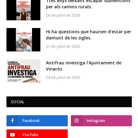
Tres anys deixant escapar subvencions
per als camins rurals.
28 de juliol de 2026
Hi ha qüestions que haurien d’estar per
damunt de les sigles.
27 de juliol de 2026
Antifrau investiga l’Ajuntament de
Vinaròs
24 de juliol de 2026
SOCIAL
Facebook
Instagram
YouTube