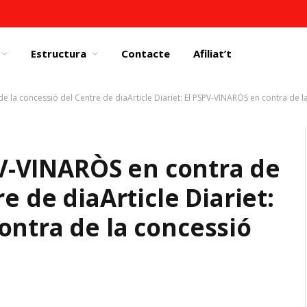
Estructura
Contacte
Afiliat’t
 de la concessió del Centre de diaArticle Diariet: El PSPV-VINARÒS en contra de 
SPV-VINARÒS en contra de
re de dia
Article Diariet:
ontra de la concessió