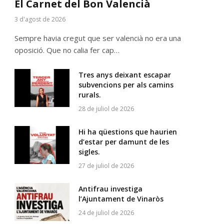
El Carnet del Bon Valencià
3 d'agost de 2026
Sempre havia cregut que ser valencià no era una
oposició. Que no calia fer cap…
Tres anys deixant escapar
subvencions per als camins
rurals.
28 de juliol de 2026
Hi ha qüestions que haurien
d’estar per damunt de les
sigles.
27 de juliol de 2026
Antifrau investiga
l’Ajuntament de Vinaròs
24 de juliol de 2026