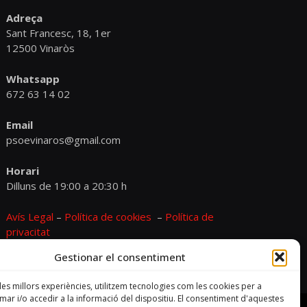
Adreça
Sant Francesc, 18, 1er
12500 Vinaròs
Whatsapp
672 63 14 02
Email
psoevinaros@gmail.com
Horari
Dilluns de 19:00 a 20:30 h
Avís Legal
–
Política de cookies
–
Política de
privacitat
Gestionar el consentiment
 les millors experiències, utilitzem tecnologies com les cookies per a
r i/o accedir a la informació del dispositiu. El consentiment d'aquestes