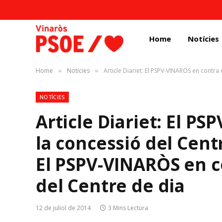
Home
Notícies
Home
Notícies
Article Diariet: El PSPV-VINARÒS en contra
»
»
NOTÍCIES
Article Diariet: El P
la concessió del Cent
El PSPV-VINARÒS en c
del Centre de dia
12 de juliol de 2014
3 Mins Lectura