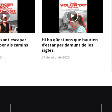
ixant escapar
Hi ha qüestions que haurien
per als camins
d’estar per damunt de les
sigles.
26
27 de juliol de 2026