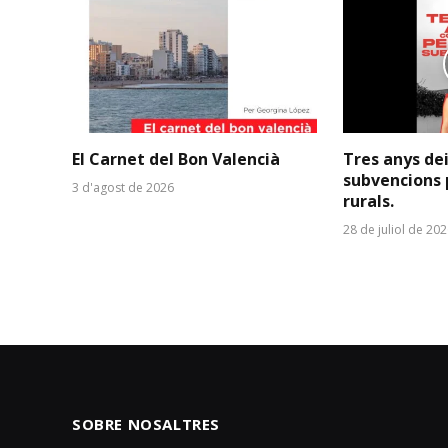
El Carnet del Bon Valencià
Tres anys de
subvencions 
3 d'agost de 2026
rurals.
28 de juliol de 20
SOBRE NOSALTRES