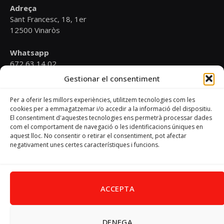
Adreça
Sant Francesc, 18, 1er
12500 Vinaròs
Whatsapp
672 63 14 02
Gestionar el consentiment
Email
psoevinaros@gmail.com
Per a oferir les millors experiències, utilitzem tecnologies com les
cookies per a emmagatzemar i/o accedir a la informació del dispositiu.
El consentiment d'aquestes tecnologies ens permetrà processar dades
Horari
com el comportament de navegació o les identificacions úniques en
Dilluns de 19:00 a 20:30 h
aquest lloc. No consentir o retirar el consentiment, pot afectar
negativament unes certes característiques i funcions.
Avís Legal
–
Política de cookies
–
Política de privacitat
ACCEPTA
DENEGA