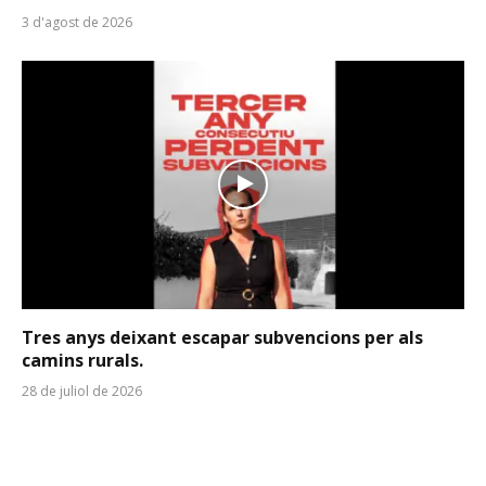
3 d'agost de 2026
Tres anys deixant escapar subvencions per als
camins rurals.
28 de juliol de 2026