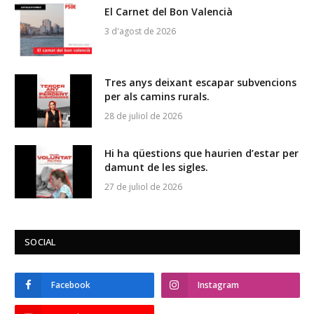
El Carnet del Bon Valencià
3 d'agost de 2026
Tres anys deixant escapar subvencions
per als camins rurals.
28 de juliol de 2026
Hi ha qüestions que haurien d’estar per
damunt de les sigles.
27 de juliol de 2026
SOCIAL
Facebook
Instagram