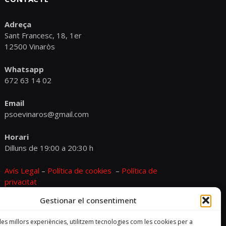
Adreça
Sant Francesc, 18, 1er
12500 Vinaròs
Whatsapp
672 63 14 02
Email
psoevinaros@gmail.com
Horari
Dilluns de 19:00 a 20:30 h
Avís Legal
–
Política de cookies
–
Política de
privacitat
Gestionar el consentiment
 les millors experiències, utilitzem tecnologies com les cookies per a