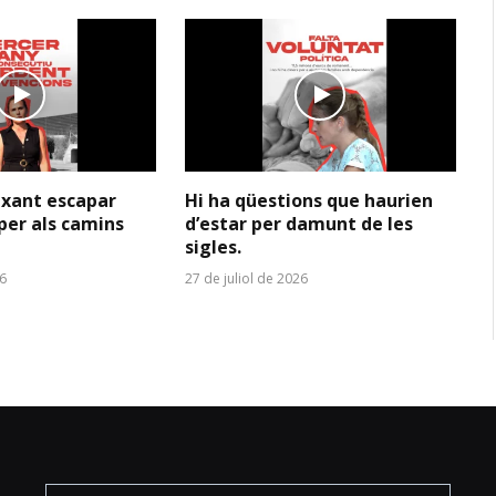
ixant escapar
Hi ha qüestions que haurien
per als camins
d’estar per damunt de les
sigles.
26
27 de juliol de 2026