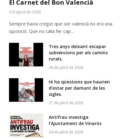
El Carnet del Bon Valencià
3 d'agost de 2026
Sempre havia cregut que ser valencià no era una
oposició. Que no calia fer cap…
Tres anys deixant escapar
subvencions per als camins
rurals.
28 de juliol de 2026
Hi ha qüestions que haurien
d’estar per damunt de les
sigles.
27 de juliol de 2026
Antifrau investiga
l’Ajuntament de Vinaròs
24 de juliol de 2026