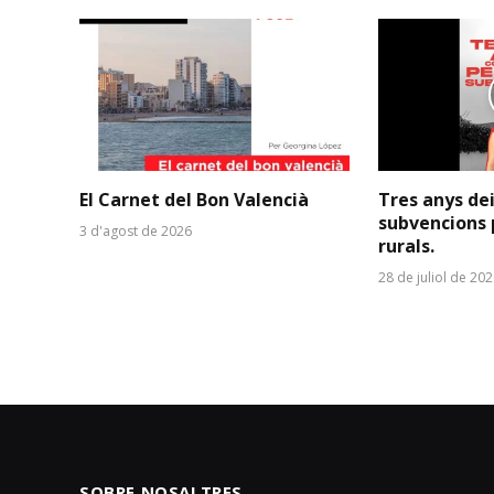
El Carnet del Bon Valencià
Tres anys de
subvencions 
3 d'agost de 2026
rurals.
28 de juliol de 20
SOBRE NOSALTRES