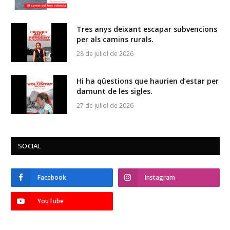
Tres anys deixant escapar subvencions
per als camins rurals.
28 de juliol de 2026
Hi ha qüestions que haurien d’estar per
damunt de les sigles.
27 de juliol de 2026
SOCIAL
Facebook
Instagram
YouTube