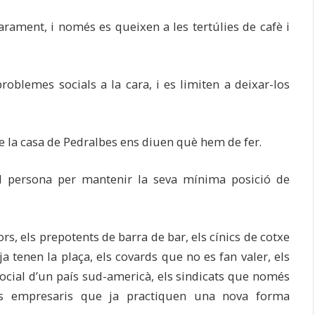
arament, i només es queixen a les tertúlies de cafè i
oblemes socials a la cara, i es limiten a deixar-los
de la casa de Pedralbes ens diuen què hem de fer.
ol persona per mantenir la seva mínima posició de
ors, els prepotents de barra de bar, els cínics de cotxe
ja tenen la plaça, els covards que no es fan valer, els
ocial d’un país sud-americà, els sindicats que només
ls empresaris que ja practiquen una nova forma