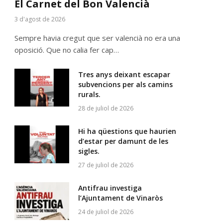
El Carnet del Bon Valencià
3 d'agost de 2026
Sempre havia cregut que ser valencià no era una
oposició. Que no calia fer cap…
Tres anys deixant escapar
subvencions per als camins
rurals.
28 de juliol de 2026
Hi ha qüestions que haurien
d’estar per damunt de les
sigles.
27 de juliol de 2026
Antifrau investiga
l’Ajuntament de Vinaròs
24 de juliol de 2026