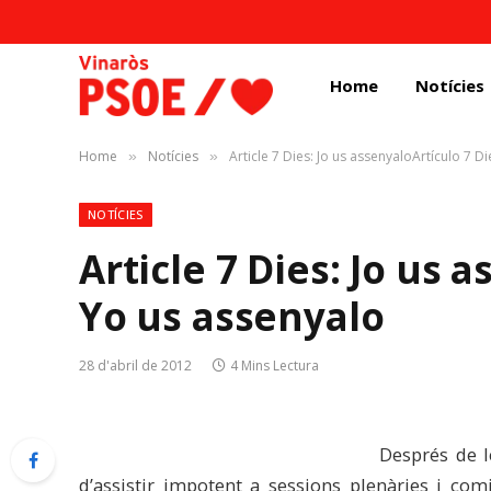
Home
Notícies
Home
Notícies
Article 7 Dies: Jo us assenyaloArtículo 7 D
»
»
NOTÍCIES
Article 7 Dies: Jo us 
Yo us assenyalo
28 d'abril de 2012
4 Mins Lectura
Després de l
d’assistir impotent a sessions plenàries i co