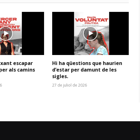
ixant escapar
Hi ha qüestions que haurien
per als camins
d’estar per damunt de les
sigles.
26
27 de juliol de 2026