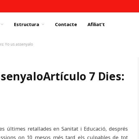
Estructura
Contacte
Afiliat’t
ies: Yo us assenyalo
assenyalo
Artículo 7 Dies:
es últimes retallades en Sanitat i Educació, després
missions on 10 mesos més tard els culpables de tot