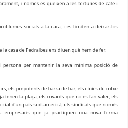
arament, i només es queixen a les tertúlies de cafè i
oblemes socials a la cara, i es limiten a deixar-los
de la casa de Pedralbes ens diuen què hem de fer.
ol persona per mantenir la seva mínima posició de
ors, els prepotents de barra de bar, els cínics de cotxe
ja tenen la plaça, els covards que no es fan valer, els
ocial d’un país sud-americà, els sindicats que només
ls empresaris que ja practiquen una nova forma