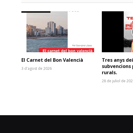
El Carnet del Bon Valencià
Tres anys de
subvencions 
3 d'agost de 2026
rurals.
28 de juliol de 20