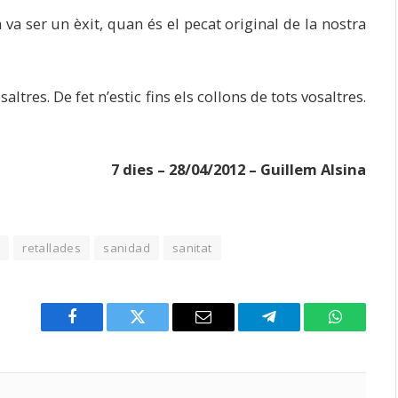
va ser un èxit, quan és el pecat original de la nostra
saltres. De fet n’estic fins els collons de tots vosaltres.
7 dies – 28/04/2012 – Guillem Alsina
s
retallades
sanidad
sanitat
Facebook
Twitter
Email
Telegram
WhatsAp