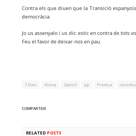
Contra els que diuen que la Transició espanyola 
democràcia.
Jo us assenyalo i us dic: estic en contra de tots vo
Feu el favor de deixar-nos en pau.
7 Dies
Alsina
Opinió
pp
Premsa
recorte
COMPARTEIX
RELATED
POSTS