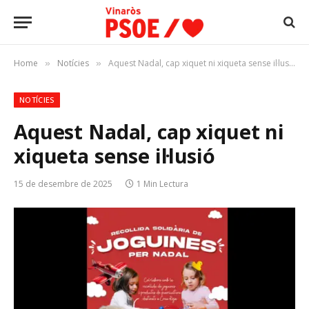
Home
Notícies
Aquest Nadal, cap xiquet ni xiqueta sense il·lusió
»
»
NOTÍCIES
Aquest Nadal, cap xiquet ni
xiqueta sense il·lusió
15 de desembre de 2025
1 Min Lectura