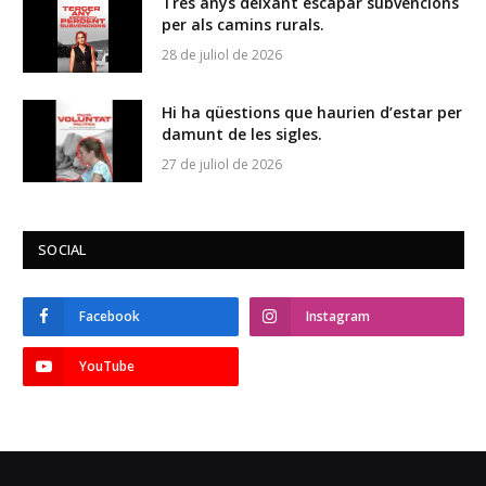
Tres anys deixant escapar subvencions
per als camins rurals.
28 de juliol de 2026
Hi ha qüestions que haurien d’estar per
damunt de les sigles.
27 de juliol de 2026
SOCIAL
Facebook
Instagram
YouTube