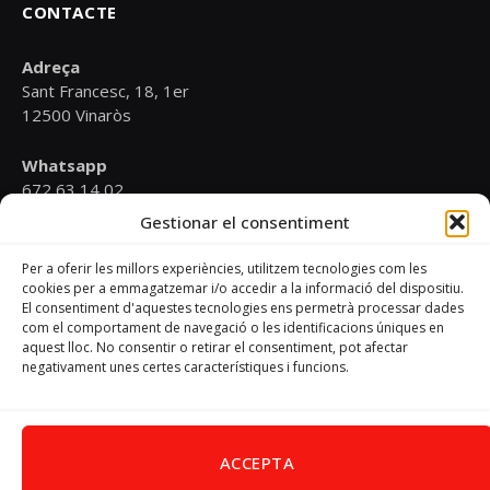
CONTACTE
Adreça
Sant Francesc, 18, 1er
12500 Vinaròs
Whatsapp
672 63 14 02
Gestionar el consentiment
Email
psoevinaros@gmail.com
Per a oferir les millors experiències, utilitzem tecnologies com les
cookies per a emmagatzemar i/o accedir a la informació del dispositiu.
El consentiment d'aquestes tecnologies ens permetrà processar dades
Horari
com el comportament de navegació o les identificacions úniques en
Dilluns de 19:00 a 20:30 h
aquest lloc. No consentir o retirar el consentiment, pot afectar
negativament unes certes característiques i funcions.
Avís Legal
–
Política de cookies
–
Política de privacitat
ACCEPTA