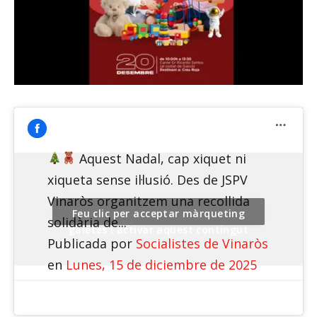
Aquest Nadal, cap xiquet ni
xiqueta sense il·lusió. Des de JSPV
Vinaròs organitzem una recollida
Feu clic per acceptar màrqueting
solidària de...
galetes i activar aquest contingut
Publicada por
Socialistes de Vinaròs
en
Lunes, 15 de diciembre de 2025