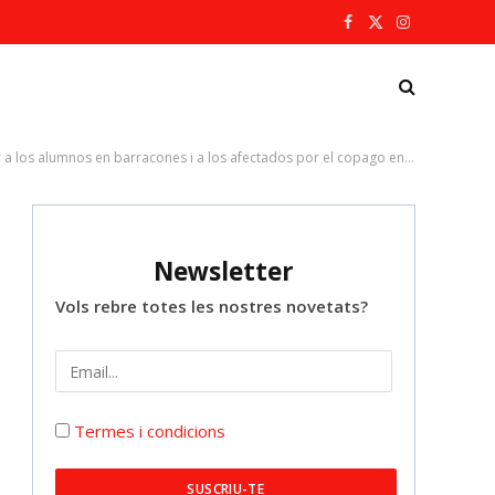
Facebook
X
Instagram
(Twitter)
 los alumnos en barracones i a los afectados por el copago en Vinaròs
Newsletter
Vols rebre totes les nostres novetats?
Termes i condicions