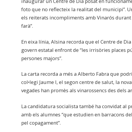
inaugurar un Centre de Dia posat en funcionamen
foto que no reflecteix la realitat del municipi”.
els reiterats incompliments amb Vinarós durant e
farà”.
En eixa línia, Alsina recorda que el Centre de Di
govern estatal enfront de “les irrisòries places p
persones majors”.
La carta recorda a més a Alberto Fabra que podri
col•legi Jaume I, el segon centre de salut, la nov
vegades han promès als vinarossencs des dels an
La candidatura socialista també ha convidat al pr
amb els alumnes “que estudien en barracons del J
pel copagament”.