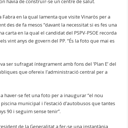
on havia de construir-se un centre de salut.
 a Fabra en la qual lamenta que visite Vinaròs per a
t des de fa mesos “davant la necessitat si es fes una
 Una carta en la qual el candidat del PSPV-PSOE recorda
ls vint anys de govern del PP. “És la foto que mai es
a va ser sufragat íntegrament amb fons del ‘Plan E’ del
úbliques que ofereix l’administració central per a
a haver-se fet una foto per a inaugurar “el nou
a piscina municipal i l’estació d’autobusos que tantes
ys 90 i seguim sense tenir”.
esident de la Generalitat a fer-se una instantània