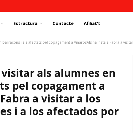
Estructura
Contacte
Afiliat’t
n barracons i als afectats pel copagament a VinaròsAlsina insta a Fabra a visitar a
 visitar als alumnes en
ats pel copagament a
Fabra a visitar a los
s i a los afectados por