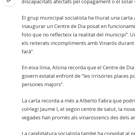
discapacitats afectats pel copagament o el solar 
El grup municipal socialista ha lliurat una carta
inaugurar un Centre de Dia posat en funcionamen
foto que no reflecteix la realitat del municipi”.
els reiterats incompliments amb Vinarós durant e
farà”.
En eixa línia, Alsina recorda que el Centre de Di
govern estatal enfront de “les irrisòries places p
persones majors”.
La carta recorda a més a Alberto Fabra que podri
col•legi Jaume I, el segon centre de salut, la nov
vegades han promès als vinarossencs des dels an
La candidatura socialista també ha convidat al pr