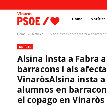
Home
Notícies
Home
Notícies
Alsina insta a Fabra a visitar als alumnes e
»
»
NOTÍCIES
Alsina insta a Fabra a
barracons i als afect
Vinaròs
Alsina insta a 
alumnos en barracone
el copago en Vinaròs