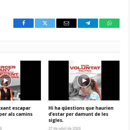
Facebook
Twitter
Email
Telegram
WhatsAp
ixant escapar
Hi ha qüestions que haurien
per als camins
d’estar per damunt de les
sigles.
26
27 de juliol de 2026