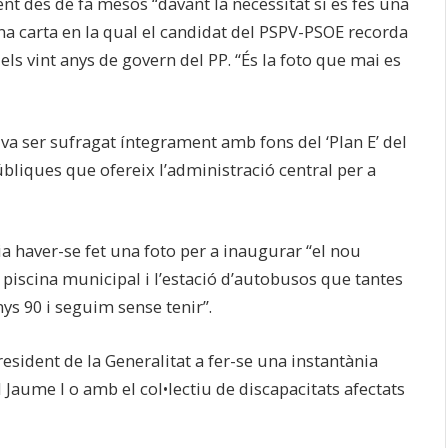
t des de fa mesos “davant la necessitat si es fes una
 Una carta en la qual el candidat del PSPV-PSOE recorda
ls vint anys de govern del PP. “És la foto que mai es
a va ser sufragat íntegrament amb fons del ‘Plan E’ del
úbliques que ofereix l’administració central per a
a haver-se fet una foto per a inaugurar “el nou
a piscina municipal i l’estació d’autobusos que tantes
ys 90 i seguim sense tenir”.
esident de la Generalitat a fer-se una instantània
aume I o amb el col•lectiu de discapacitats afectats