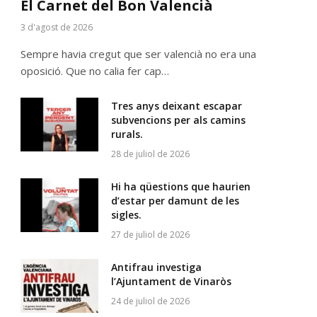
El Carnet del Bon Valencià
3 d'agost de 2026
Sempre havia cregut que ser valencià no era una
oposició. Que no calia fer cap…
Tres anys deixant escapar
subvencions per als camins
rurals.
28 de juliol de 2026
Hi ha qüestions que haurien
d’estar per damunt de les
sigles.
27 de juliol de 2026
Antifrau investiga
l’Ajuntament de Vinaròs
24 de juliol de 2026