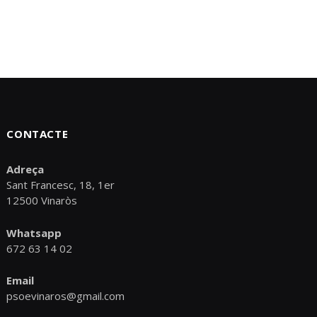
CONTACTE
Adreça
Sant Francesc, 18, 1er
12500 Vinaròs
Whatsapp
672 63 14 02
Email
psoevinaros@gmail.com