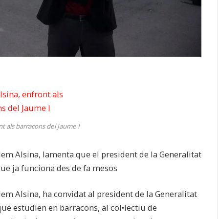
nt als barracons del Jaume I
illem Alsina, lamenta que el president de la Generalitat
que ja funciona des de fa mesos
llem Alsina, ha convidat al president de la Generalitat
que estudien en barracons, al col•lectiu de