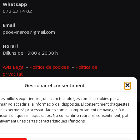
Whatsapp
672 63 14 02
Email
psoevinaros@gmail.com
Horari
Dilluns de 19:00 a 20:30 h
Avís Legal
–
Política de cookies
–
Política de
privacitat
Gestionar el consentiment
 les millors experiències, utilitzem tecnologies com les cookies per a
r i/o accedir a la informació del dispositiu. El consentiment d'aquestes
s ens permetrà processar dades com el comportament de navegació o
cacions úniques en aquest lloc. No consentir o retirar el consentiment, pot
tivament unes certes característiques i funcions.