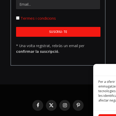
Termes i condicions
* Una volta registrat, rebràs un email per
confirmar la suscripció.
Per a oferir
emmagatzema
tecnologie
les identifi
afectar nega
Facebook
X
Instagram
Pinterest
(Twitter)