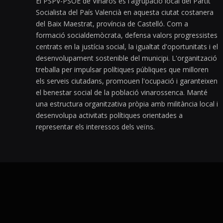
El PSPV-PSOE de Vinaròs és l'agrupació local del Partit
Socialista del País Valencià en aquesta ciutat costanera
del Baix Maestrat, província de Castelló. Com a
formació socialdemòcrata, defensa valors progressistes
centrats en la justícia social, la igualtat d'oportunitats i el
desenvolupament sostenible del municipi. L'organització
treballa per impulsar polítiques públiques que milloren
els serveis ciutadans, promouen l'ocupació i garanteixen
el benestar social de la població vinarossenca. Manté
una estructura organitzativa pròpia amb militància local i
desenvolupa activitats polítiques orientades a
representar els interessos dels veïns.