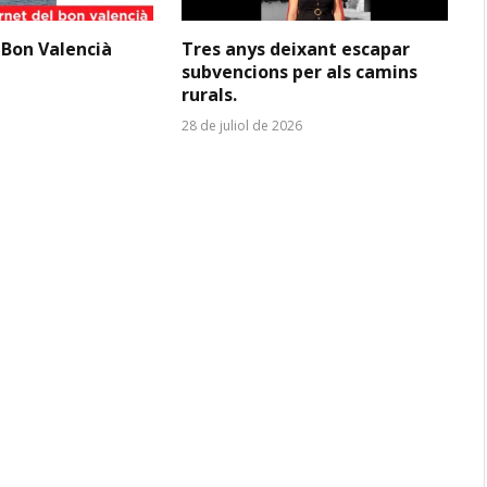
 Bon Valencià
Tres anys deixant escapar
subvencions per als camins
rurals.
28 de juliol de 2026