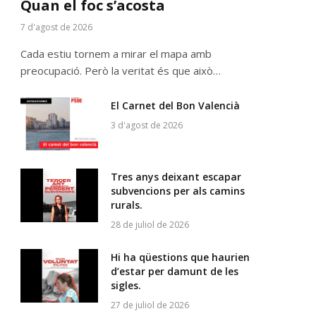
Quan el foc s’acosta
7 d'agost de 2026
Cada estiu tornem a mirar el mapa amb
preocupació. Però la veritat és que això…
El Carnet del Bon Valencià
3 d'agost de 2026
Tres anys deixant escapar
subvencions per als camins
rurals.
28 de juliol de 2026
Hi ha qüestions que haurien
d’estar per damunt de les
sigles.
27 de juliol de 2026