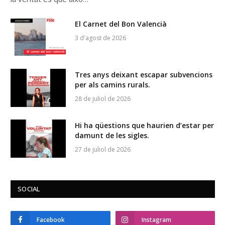
El Carnet del Bon Valencià
3 d'agost de 2026
Tres anys deixant escapar subvencions
per als camins rurals.
28 de juliol de 2026
Hi ha qüestions que haurien d’estar per
damunt de les sigles.
27 de juliol de 2026
SOCIAL
Facebook
Instagram