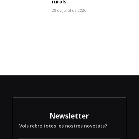
rurals.
28 de juliol de 2026
Newsletter
Vols rebre totes les nostres novetats?