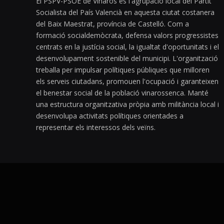
El PSPV-PSOE de Vinaròs és l'agrupació local del Partit
Socialista del País Valencià en aquesta ciutat costanera
del Baix Maestrat, província de Castelló. Com a
formació socialdemòcrata, defensa valors progressistes
centrats en la justícia social, la igualtat d'oportunitats i el
desenvolupament sostenible del municipi. L'organització
treballa per impulsar polítiques públiques que milloren
els serveis ciutadans, promouen l'ocupació i garanteixen
el benestar social de la població vinarossenca. Manté
una estructura organitzativa pròpia amb militància local i
desenvolupa activitats polítiques orientades a
representar els interessos dels veïns.