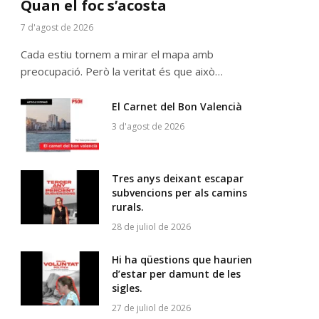
Quan el foc s’acosta
7 d'agost de 2026
Cada estiu tornem a mirar el mapa amb
preocupació. Però la veritat és que això…
p
El Carnet del Bon Valencià
3 d'agost de 2026
Tres anys deixant escapar
subvencions per als camins
rurals.
28 de juliol de 2026
Hi ha qüestions que haurien
d’estar per damunt de les
sigles.
27 de juliol de 2026