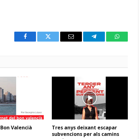
Facebook
Twitter
Email
Telegram
WhatsAp
 Bon Valencià
Tres anys deixant escapar
subvencions per als camins