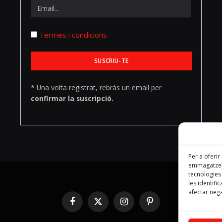
Termes i condicions
* Una volta registrat, rebràs un email per
confirmar la suscripció.
Per a oferir
emmagatzema
tecnologie
les identifi
afectar nega
Facebook
X
Instagram
Pinterest
(Twitter)