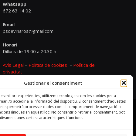
Whatsapp
672 63 14 02
Email
psoevinaros@gmail.com
Horari
Dilluns de 19:00 a 20:30 h
Avís Legal
–
Política de cookies
–
Política de
privacitat
Gestionar el consentiment
 les millors experiències, utilitzem tecnologies com les cookies per a
r i/o accedir a la informació del dispositiu. El consentiment d'aquestes
s ens permetrà processar dades com el comportament de navegació o
cacions úniques en aquest lloc. No consentir o retirar el consentiment, pot
tivament unes certes característiques i funcions.