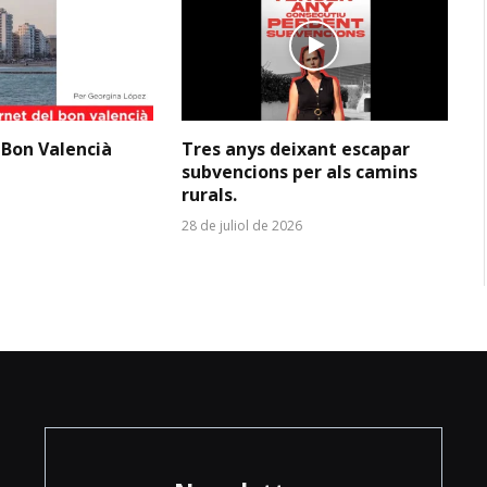
 Bon Valencià
Tres anys deixant escapar
subvencions per als camins
rurals.
28 de juliol de 2026