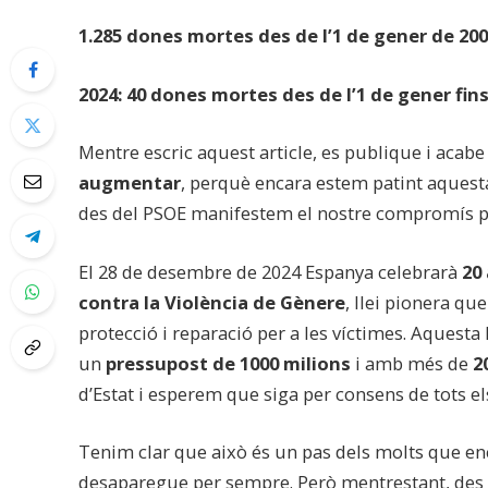
1.285 dones mortes
des de l’1 de gener de 2003
2024: 40 dones mortes des de l’1 de gener fins 
Mentre escric aquest article, es publique i acab
augmentar
, perquè encara estem patint aquesta d
des del PSOE manifestem el nostre compromís 
El 28 de desembre de 2024 Espanya celebrarà
20
contra la Violència de Gènere
, llei pionera qu
protecció i reparació per a les víctimes. Aquesta 
un
pressupost de 1000 milions
i amb més de
2
d’Estat i esperem que siga per consens de tots els 
Tenim clar que això és un pas dels molts que en
desaparegue per sempre. Però mentrestant, des