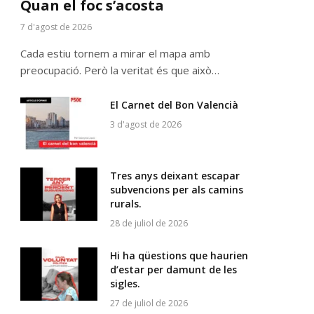
Quan el foc s’acosta
7 d'agost de 2026
Cada estiu tornem a mirar el mapa amb
preocupació. Però la veritat és que això…
El Carnet del Bon Valencià
3 d'agost de 2026
Tres anys deixant escapar
subvencions per als camins
rurals.
28 de juliol de 2026
Hi ha qüestions que haurien
d’estar per damunt de les
sigles.
27 de juliol de 2026