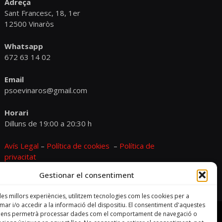
Adreça
Sant Francesc, 18, 1er
12500 Vinaròs
Whatsapp
672 63 14 02
Email
psoevinaros@gmail.com
Horari
Dilluns de 19:00 a 20:30 h
Avís Legal
–
Política de cookies
–
Política de
privacitat
Gestionar el consentiment
 les millors experiències, utilitzem tecnologies com les cookies per a
r i/o accedir a la informació del dispositiu. El consentiment d'aquestes
s ens permetrà processar dades com el comportament de navegació o