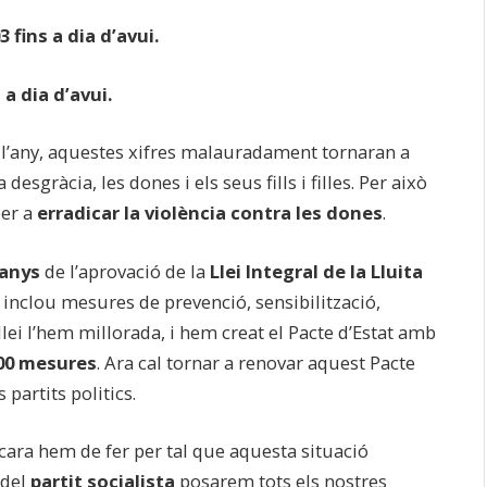
 fins a dia d’avui.
a dia d’avui.
e l’any, aquestes xifres malauradament tornaran a
esgràcia, les dones i els seus fills i filles. Per això
per a
erradicar la violència contra les dones
.
 anys
de l’aprovació de la
Llei Integral de la Lluita
e inclou mesures de prevenció, sensibilització,
llei l’hem millorada, i hem creat el Pacte d’Estat amb
00 mesures
. Ara cal tornar a renovar aquest Pacte
partits politics.
cara hem de fer per tal que aquesta situació
 del
partit socialista
posarem tots els nostres