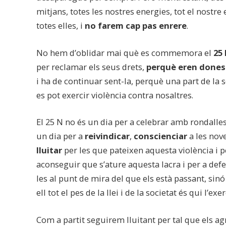
mitjans, totes les nostres energies, tot el nostre
totes elles, i
no farem cap pas enrere
.
No hem d’oblidar mai què es commemora el
25
per reclamar els seus drets,
perquè eren dones 
i ha de continuar sent-la, perquè una part de la 
es pot exercir violència contra nosaltres.
El 25 N no és un dia per a celebrar amb rondalles
un dia per a
reivindicar
,
conscienciar
a les nov
lluitar
per les que pateixen aquesta violència i 
aconseguir que s’ature aquesta lacra i per a de
les al punt de mira del que els està passant, sin
ell tot el pes de la llei i de la societat és qui l’exe
Com a partit seguirem lluitant per tal que els a