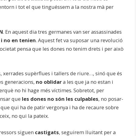
 entorn i tot el que tinguéssem a la nostra mà per
 N
. En aquest dia tres germanes van ser assassinades
i no en tenien
. Aquest fet va suposar una revolució
societat pensa que les dones no tenim drets i per això
, xerrades supèrflues i tallers de riure…, sinó que és
es generacions,
no oblidar
a les que ja no estan i
perquè no hi hage més víctimes. Sobretot, per
fensar que
les dones no són les culpables
, no posar-
ó que qui ha de patir vergonya i ha de recaure sobre
rceix, no qui la pateix.
gressors siguen
castigats
, seguirem lluitant per a