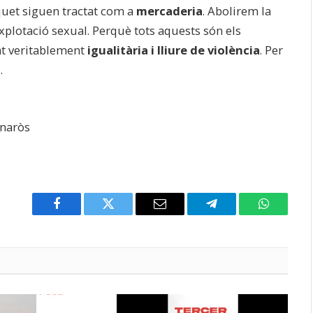
quet siguen tractat com a
mercaderia
. Abolirem la
xplotació sexual. Perquè tots aquests són els
at veritablement
igualitària i lliure de violència
. Per
s
.
inaròs
Facebook
Twitter
Email
Telegram
WhatsAp